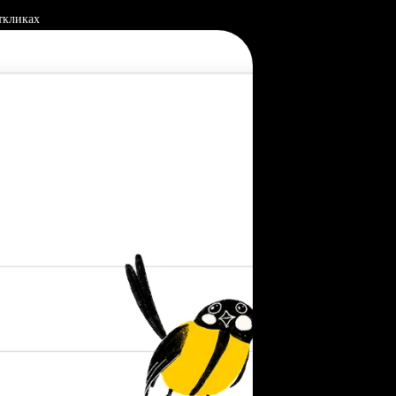
ткликах