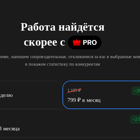
Работа найдётся
скорее
c
юме, напишем сопроводительные, откликнемся за вас в выбранные ко
и покажем статистику по конкурентам
1 195
₽
−3
еделю
799
₽
в месяц
−2 
3 месяца