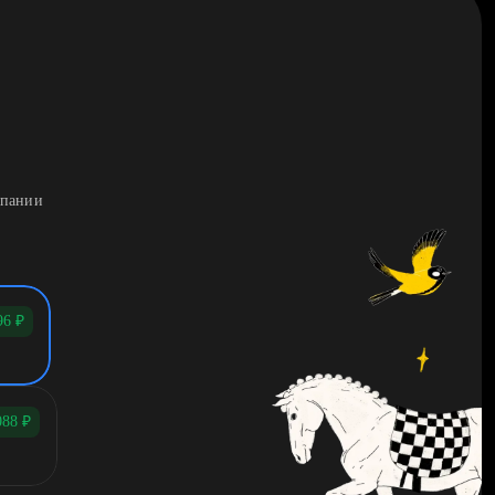
мпании
96
₽
088
₽