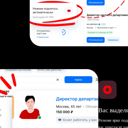
Вас выделя
Резюме ярко под
вас пригласят р