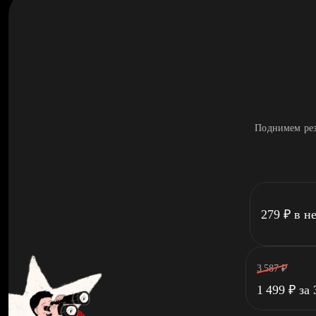
Поднимем рез
279
₽
в н
3 587
₽
1 499
₽
за 