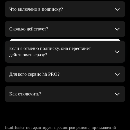
Что включено в подписку?
Автоматическое поднятие резюме 5 раз в день
на верхние строчки в результатах поиска работодателей
Сколько действует?
и в списке откликов на вакансии
До тех пор, пока вы не решите отменить
Неограниченное количество генераций
Выбрать тариф
Если я отменю подписку, она перестанет
сопроводительных писем при отклике
действовать сразу?
Яркая подсветка резюме — помогает выделиться среди
Подписка будет действовать до конца оплаченного периода
других в поисковой выдаче работодателей и привлечь
Для кого сервис hh PRO?
их внимание
Статистика по вакансиям — можно узнать, сколько у вас
hh PRO подойдёт, если вы:
конкурентов, какие у них навыки и зарплатные
Как отключить?
хотите найти работу как можно скорее
ожидания. Помогает оценить шансы и подогнать резюме
под ситуацию на рынке
долго не можете найти работу
На странице управления подпиской. Нажмите «Отменить
подписку» и подтвердите, что хотите отписаться.
Хочу здесь работать — отправьте резюме напрямую
ваше резюме не замечают интересные вам работодатели
Пользоваться подпиской вы сможете до конца оплаченного
работодателю и подчеркните свою мотивацию попасть
получаете мало приглашений от работодателей
периода.
HeadHunter не гарантирует просмотров резюме, приглашений
именно в эту компанию