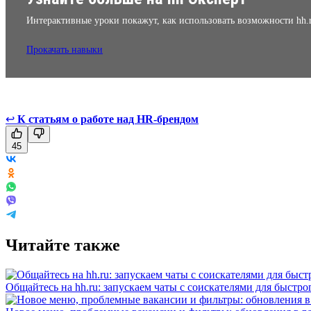
Интерактивные уроки покажут, как использовать возможности hh.
Прокачать навыки
↩
К статьям о работе над HR-брендом
45
Читайте также
Общайтесь на hh.ru: запускаем чаты с соискателями для быстро