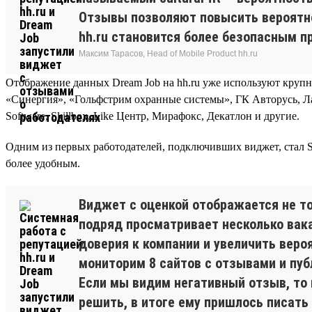
Отзывы позволяют повысить вероятно
hh.ru становится более безопасным п
Максим Тарасов, Head of Mobile Product hh.ru
Отображение данных Dream Job на hh.ru уже используют крупне
«Синергия», «Гольфстрим охранные системы», ГК Авторусь, Лаб
Software, Skillbox, Like Центр, Мирафокс, Декатлон и другие.
Одним из первых работодателей, подключивших виджет, стал Sk
более удобным.
Виджет с оценкой отображается не тол
подряд просматривает несколько вак
доверия к компании и увеличить веро
мониторим 8 сайтов с отзывами и пуб
Если мы видим негативный отзыв, то п
решить, в итоге ему пришлось писать 