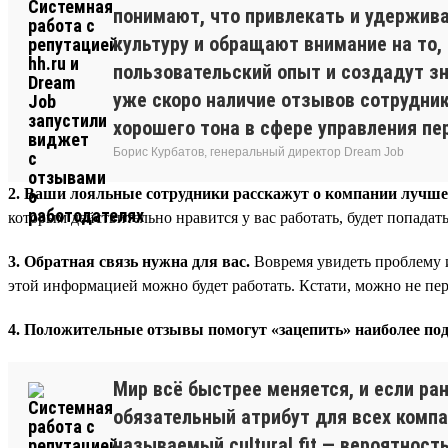
понимают, что привлекать и удержив
культуру и обращают внимание на то,
пользовательский опыт и создадут зн
уже скоро наличие отзывов сотрудник
хорошего тона в сфере управления пе
Борис Курбатов, генеральный директор Dream Job
2. Ваши лояльные сотрудники расскажут о компании лучше
которым действительно нравится у вас работать, будет попадат
3. Обратная связь нужна для вас.
Вовремя увидеть проблему и
этой информацией можно будет работать. Кстати, можно не пер
4. Положительные отзывы помогут «зацепить» наиболее по
Мир всё быстрее меняется, и если ра
обязательный атрибут для всех компа
называемый cultural fit — вероятност