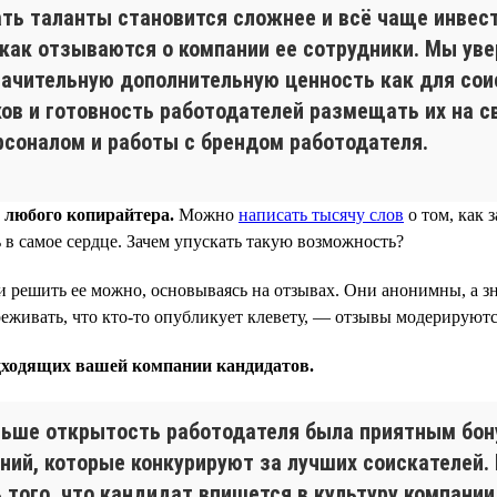
ать таланты становится сложнее и всё чаще инвес
 как отзываются о компании ее сотрудники. Мы ув
ачительную дополнительную ценность как для соис
ов и готовность работодателей размещать их на св
рсоналом и работы с брендом работодателя.
 любого копирайтера.
Можно
написать тысячу слов
о том, как 
ь в самое сердце. Зачем упускать такую возможность?
 решить ее можно, основываясь на отзывах. Они анонимны, а зна
еживать, что кто-то опубликует клевету, — отзывы модерируютс
дходящих вашей компании кандидатов.
ньше открытость работодателя была приятным бону
ний, которые конкурируют за лучших соискателей. 
ь того, что кандидат впишется в культуру компании