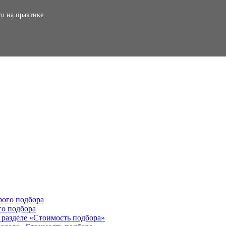
ru на практике
го подбора