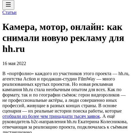
Статьи
Камера, мотор, онлайн: как
снимали новую рекламу для
hh.ru
16 мая 2022
В «портфолио» каждого из участников этого проекта — hh.ru,
агентства Action и продакшн-студии FilmWay — много
реализованных крутых проектов. Но новая рекламная
кампания hh.ru стала необычным опытом для всех. Как по
формату, так и по географии съёмок: герои видеороликов —
не профессиональные актёры, а люди совершенно иных
профессий, живущие в разных концах страны. В основе
сценария — их реальные истории поиска работы, которые
отобрали из более чем тринадцати тысяч заявок
. А ещё
руководитель b2c-направления hh.ru Екатерина Колесникова,
отвечающая за реализацию проекта, подключалась к съёмкам
дистанционно.