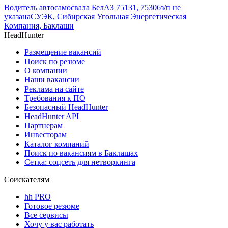
Водитель автосамосвала БелАЗ 75131, 75306
з/п не
указана
СУЭК, Сибирская Угольная Энергетическая
Компания, Баклаши
HeadHunter
Размещение вакансий
Поиск по резюме
О компании
Наши вакансии
Реклама на сайте
Требования к ПО
Безопасный HeadHunter
HeadHunter API
Партнерам
Инвесторам
Каталог компаний
Поиск по вакансиям в Баклашах
Сетка: соцсеть для нетворкинга
Соискателям
hh PRO
Готовое резюме
Все сервисы
Хочу у вас работать