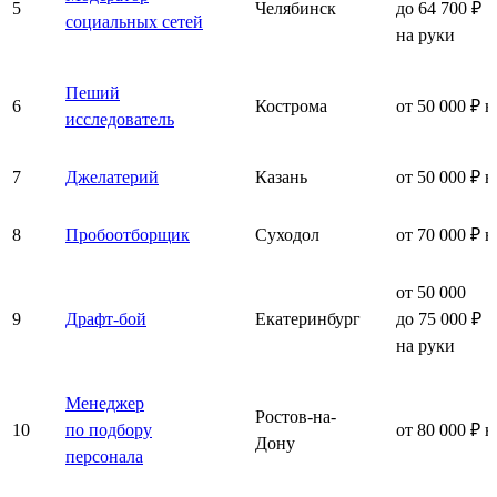
5
Челябинск
до 64 700 ₽
социальных сетей
на руки
Пеший
6
Кострома
от 50 000 ₽ н
исследователь
7
Джелатерий
Казань
от 50 000 ₽ н
8
Пробоотборщик
Суходол
от 70 000 ₽ н
от 50 000
9
Драфт-бой
Екатеринбург
до 75 000 ₽
на руки
Менеджер
Ростов-на-
10
по подбору
от 80 000 ₽ н
Дону
персонала