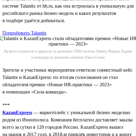
системе Talantix от hh.ru, как она встроилась в уникальную для
российского рынка бизнес-модель и каких результатов
в подборе удаётся добиваться.
Попробовать Talantix
На фото основатель и директор по развитию CRM-системы Talantix Марина Хадина
и менеджер по развитию клиентов Павел Гошев
Зрители и участники мероприятия отметили совместный кейс
Talantix и KazanExpress: по итогам голосования он стал
обладателем премии «Новые HR-практики — 2023»
в номинации «Сила команды».
***
KazanExpress
— маркетплейс с уникальной бизнес-моделью
родом из Иннополиса. Компания бесплатно доставляет заказы
всего за сутки в 120 городов России. KazanExpress вышел
на рынок в 2017 году, в 2018‑м привлёк инвесторов и к концу