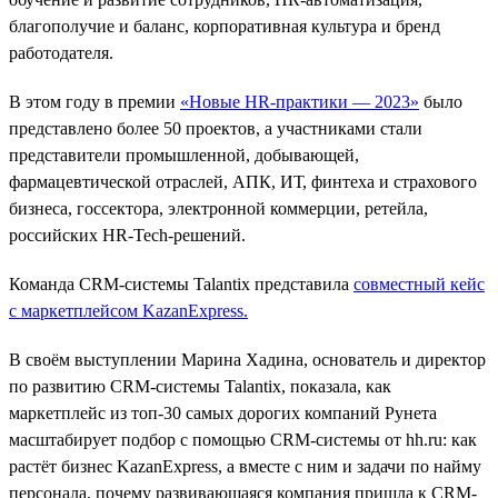
благополучие и баланс, корпоративная культура и бренд
работодателя.
В этом году в премии
«Новые HR-практики — 2023»
было
представлено более 50 проектов, а участниками стали
представители промышленной, добывающей,
фармацевтической отраслей, АПК, ИТ, финтеха и страхового
бизнеса, госсектора, электронной коммерции, ретейла,
российских HR-Tech-решений.
Команда CRM-системы Talantix представила
совместный кейс
с маркетплейсом KazanExpress
.
В своём выступлении Марина Хадина, основатель и директор
по развитию CRM-системы Talantix, показала, как
маркетплейс из топ-30 самых дорогих компаний Рунета
масштабирует подбор c помощью CRM-системы от hh.ru: как
растёт бизнес KazanExpress, а вместе с ним и задачи по найму
персонала, почему развивающаяся компания пришла к CRM-