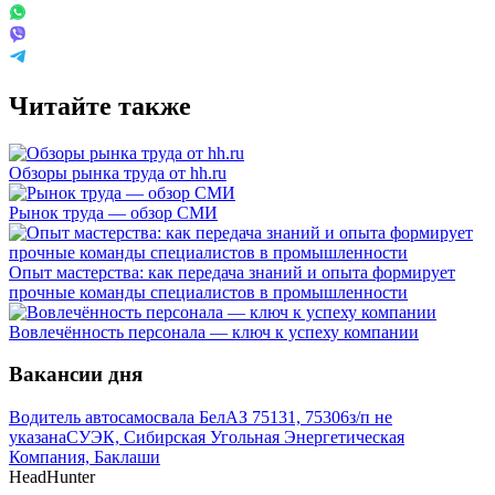
Читайте также
Обзоры рынка труда от hh.ru
Рынок труда — обзор СМИ
Опыт мастерства: как передача знаний и опыта формирует
прочные команды специалистов в промышленности
Вовлечённость персонала — ключ к успеху компании
Вакансии дня
Водитель автосамосвала БелАЗ 75131, 75306
з/п не
указана
СУЭК, Сибирская Угольная Энергетическая
Компания, Баклаши
HeadHunter