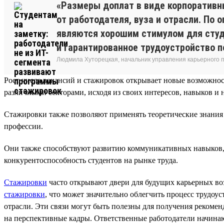
«Размеры доплат в виде корпоративн
от работодателя, вуза и отрасли. По
являются хорошим стимулом для студ
и гарантированное трудоустройство п
Людмила Хуторецкая, начальник управления карьерного
Рост числа вакансий и стажировок открывает новые возможно
различными секторами, исходя из своих интересов, навыков и 
Стажировки также позволяют применять теоретические знания 
профессии.
Они также способствуют развитию коммуникативных навыков,
конкурентоспособность студентов на рынке труда.
Стажировки
часто открывают двери для будущих карьерных в
стажировки
, что может значительно облегчить процесс трудоу
отрасли. Эти связи могут быть полезны для получения рекомен
на перспективные кадры. Ответственные работодатели начина