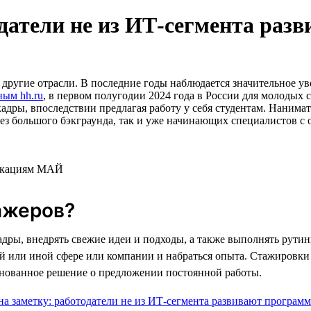
одатели не из ИТ-сегмента ра
ругие отрасли. В последние годы наблюдается значительное уве
ным hh.ru
, в первом полугодии 2024 года в России для молодых 
кадры, впоследствии предлагая работу у себя студентам. Нанима
без большого бэкграунда, так и уже начинающих специалистов с 
никациям МАЙ
ажеров?
адры, внедрять свежие идеи и подходы, а также выполнять рути
 той или иной сфере или компании и набраться опыта. Стажировк
снованное решение о предложении постоянной работы.