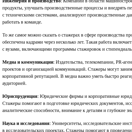
Инженерия и производство
: Компании в области машиностро
продукты, улучшать производственные процессы и внедрять п
с техническими системами, анализируют производственные дан
работать в команде.
То же самое можно сказать о стажерах в сфере производства пр
обеспечена кадрами через несколько лет. Такая работа включа
с вузами, включающими программы стажировок и стипендиаль
Медиа и коммуникации
: Издательства, телекомпании, PR-аге
проектов и организацией коммуникаций. Стажеры могут заним
корпоративной репутацией. В медиа важно уметь быстро реагир
аудиторией.
Юриспруденция
: Юридические фирмы и корпоративные юрид
Стажеры помогают в подготовке юридических документов, иссл
аналитические способности, внимание к деталям и глубокие зн
Наука и исследования
: Университеты, исследовательские ин
в исследовательских проектах. Стажеры помогают в проведен