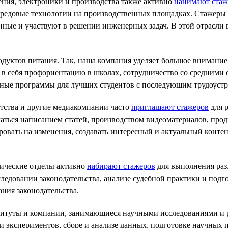
ения, электроники и производства также активно
нанимают стаж
ередовые технологии на производственных площадках. Стажеры 
ные и участвуют в решении инженерных задач. В этой отрасли 
одуктов питания. Так, наша компания уделяет большое внимание 
ет в себя профориентацию в школах, сотрудничество со средним
ные программы для лучших студентов с последующим трудоустр
нтства и другие медиакомпании часто
приглашают стажеров
для 
аться написанием статей, производством видеоматериалов, про
овать на изменения, создавать интересный и актуальный контен
ические отделы активно
набирают стажеров
для выполнения раз
едовании законодательства, анализе судебной практики и подг
ания законодательства.
ституты и компании, занимающиеся научными исследованиями и 
ии экспериментов, сборе и анализе данных, подготовке научны