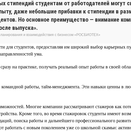
ых стипендий студентам от работодателей могут с
 опыту, даже небольшие прибавки к стипендии в ра
ентов. Но основное преимущество — внимание комп
осле выпуска».
 планирования и взаимодействия с бизнесом «РОСБИОТЕХ»
сти для студентов, предоставляя им широкий выбор карьерных 
направленностей ума.
сразу на практике, получать реальный опыт работы в своей обл
 командной работы, тайм-менеджмента. Эти навыки ценны в л
озможностей. Многие компании рассматривают стажеров как по
стройства​. Кроме того, во время стажировок студенты имеют во
даций, поиска работы и дальнейшего профессионального развити
ют работать с новым поколением уже со школьной скамьи: акти