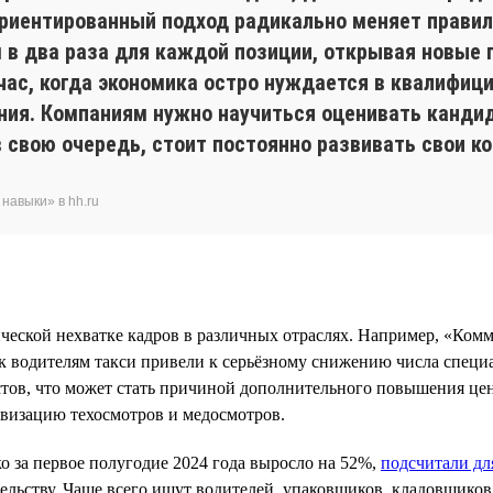
иентированный подход радикально меняет правила
в два раза для каждой позиции, открывая новые г
час, когда экономика остро нуждается в квалифици
ния. Компаниям нужно научиться оценивать кандид
в свою очередь, стоит постоянно развивать свои 
навыки» в hh.ru
ческой нехватке кадров в различных отраслях. Например, «Ком
 водителям такси привели к серьёзному снижению числа специал
истов, что может стать причиной дополнительного повышения це
овизацию техосмотров и медосмотров.
о за первое полугодие 2024 года выросло на 52%,
подсчитали дл
ельству. Чаще всего ищут водителей, упаковщиков, кладовщиков,