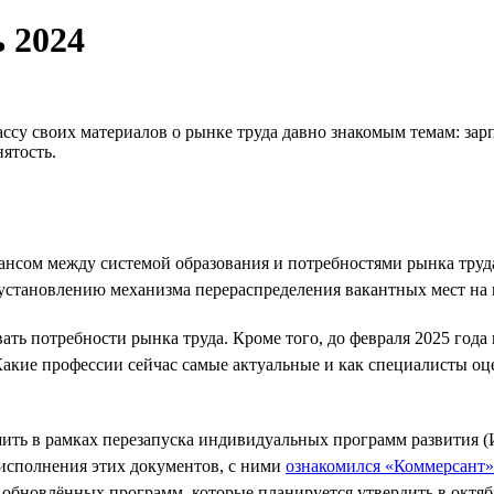
 2024
су своих материалов о рынке труда давно знакомым темам: зарп
нятость.
алансом между системой образования и потребностями рынка тр
установлению механизма перераспределения вакантных мест на 
ь потребности рынка труда. Кроме того, до февраля 2025 года 
акие профессии сейчас самые актуальные и как специалисты о
шить в рамках перезапуска индивидуальных программ развития 
 исполнения этих документов, с ними
ознакомился «Коммерсант»
х обновлённых программ, которые планируется утвердить в октяб