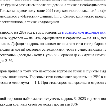
 её бурным развитием после пандемии, а также с необходимостью
Только за первое полугодие 2024 года количество вакансий в сф
имеющихся у «Известий» данных hh.ru. Сейчас количество предл
мплектовщиков, а также кладовщиков.
выросло на 28% год к году, говорится
в совместном исследовани
 41%, курьеров — на 31%, официантов и барменов — на 30%, ме
отников. Дефицит кадров, по словам основателя сети гастробаров
заполнить новый ресторан сотрудниками, если в существующих то
естораны» (бренды «Хочу Пури» и «Горячий цех») Ирина Измай
 до 21%.
дров привёл к тому, что некоторые торговые точки и пункты вы
 промышленность. Торговые сети повышают зарплаты на 25% в го
еского минимума — 1,1. При этом спрос на персонал в отрасли е
ной торговли наблюдается текучесть кадров. За 2023 год этот п
 как для крупных сетей он может достигать 80%.