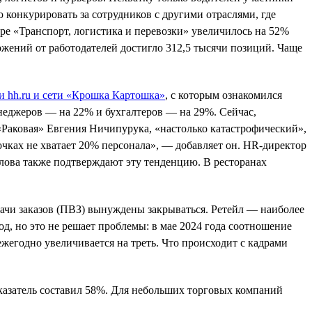
 конкурировать за сотрудников с другими отраслями, где
ере «Транспорт, логистика и перевозки» увеличилось на 52%
ожений от работодателей достигло 312,5 тысячи позиций. Чаще
и hh.ru и сети «Крошка Картошка»
, с которым ознакомился
неджеров — на 22% и бухгалтеров — на 29%. Сейчас,
 «Раковая» Евгения Ничипурука, «настолько катастрофический»,
чках не хватает 20% персонала», — добавляет он. HR-директор
лова также подтверждают эту тенденцию. В ресторанах
дачи заказов (ПВЗ) вынуждены закрываться. Ретейл — наиболее
д, но это не решает проблемы: в мае 2024 года соотношение
жегодно увеличивается на треть. Что происходит с кадрами
оказатель составил 58%. Для небольших торговых компаний