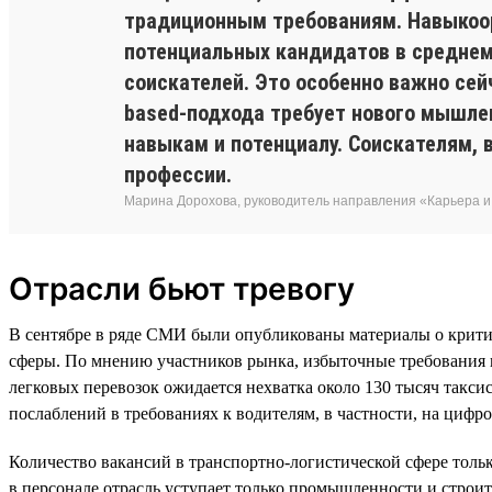
традиционным требованиям. Навыкоор
потенциальных кандидатов в среднем 
соискателей. Это особенно важно сей
based-подхода требует нового мышле
навыкам и потенциалу. Соискателям, 
профессии.
Марина Дорохова, руководитель направления «Карьера и 
Отрасли бьют тревогу
В сентябре в ряде СМИ были опубликованы материалы о крити
сферы. По мнению участников рынка, избыточные требования к
легковых перевозок ожидается нехватка около 130 тысяч такс
послаблений в требованиях к водителям, в частности, на цифр
Количество вакансий в транспортно-логистической сфере тольк
в персонале отрасль уступает только промышленности и строит