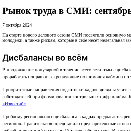
Рынок труда в СМИ: сентябрь
7 октября 2024
На старте нового делового сезона СМИ посвятили основную мас
молодёжи, а также рискам, которые в себе несёт нелегальная за
Дисбалансы во всём
В продолжение популярной в течение всего лета темы с дисб
проработать поправки, закрепляющие полномочия кабмина по 
Приоритетные направления подготовки кадров должны учитыват
работодателей при формировании контрольных цифр приёма. К
«Известий»
.
Проблему регионального дисбаланса в кадрах предлагается ре
регионов. Правительство представило предварительные итоги
рублей. инвестиций и создано 15 тысяч рабочих мест. В рамка