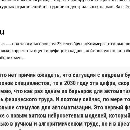
турных ограничений и создание индустриальных парков. За счёт
u
лы» — под таким заголовком 23 сентября в «Коммерсанте» вышл
колько корректны оценки дефицита кадров, действительно ли раб
бочих мест.
что нет причин ожидать, что ситуация с кадрами б
онов специалистов, то к 2030 году эта цифра, скоре
умаю, что как раз одним из барьеров для автомати
ь физического труда. И поэтому сейчас, по мере т
ольше стимулов для автоматизации. Это первый фа
уже с новым витком нейросетевых моделей, которы
ько в ручном и алгоритмическом труде, но и в креа