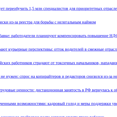
ет переобучить 1,5 млн специалистов для приоритетных отрасл
иски из-за реестра для борьбы с нелегальным наймом
бавке: работодатели планируют компенсировать повышение НД
ают курьерные перспективы: отток водителей в смежные отрасл
ийских работников страдают от токсичных начальников, напада
 не нужен: спрос на копирайтеров и редакторов снизился из-за н
рудовые ценности: дистанционная занятость в РФ вернулась к 
иченными возможностями: кадровый голод и меры поддержки ув