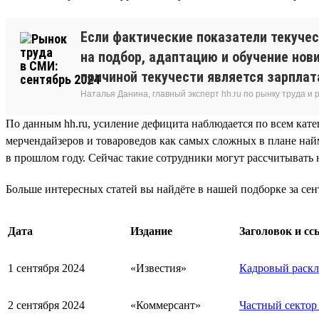
Если фактические показатели текуче
на подбор, адаптацию и обучение нови
причиной текучести является зарплат
Наталья Данина, главный эксперт hh.ru по рынку труда и
По данным hh.ru, усиление дефицита наблюдается по всем кате
мерчендайзеров и товароведов как самых сложных в плане найм
в прошлом году. Сейчас такие сотрудники могут рассчитывать на
Больше интересных статей вы найдёте в нашей подборке за сен
Дата
Издание
Заголовок и сс
1 сентября 2024
«Известия»
Кадровый раскл
2 сентября 2024
«Коммерсант»
Частный сектор