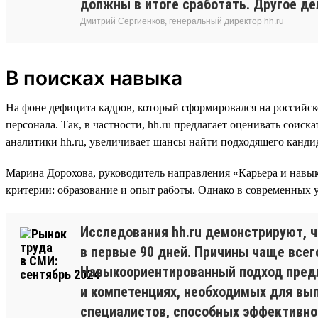
должны в итоге сработать. Другое дел
Дмитрий Сергиенков, генеральный директор hh.ru
В поисках навыка
На фоне дефицита кадров, который сформировался на российск
персонала. Так, в частности, hh.ru предлагает оценивать соис
аналитики hh.ru, увеличивает шансы найти подходящего кандидат
Марина Дорохова, руководитель направления «Карьера и навыки
критерии: образование и опыт работы. Однако в современных 
Исследования hh.ru демонстрируют, ч
в первые 90 дней. Причины чаще всег
Навыкоориентированный подход предл
и компетенциях, необходимых для вы
специалистов, способных эффективно