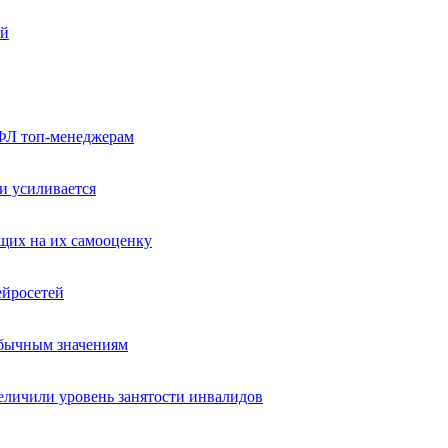
ей
ФЛ топ-менеджерам
и усиливается
ющих на их самооценку
ейросетей
обычным значениям
еличили уровень занятости инвалидов