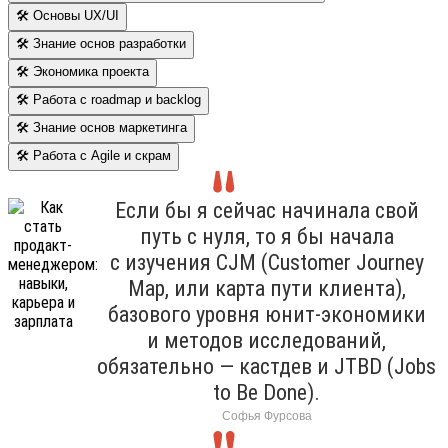
🛠 Основы UX/UI
🛠 Знание основ разработки
🛠 Экономика проекта
🛠 Работа с roadmap и backlog
🛠 Знание основ маркетинга
🛠 Работа с Agile и скрам
Если бы я сейчас начинала свой
путь с нуля, то я бы начала
с изучения CJM (Customer Journey
Map, или карта пути клиента),
базового уровня юнит-экономики
и методов исследований,
обязательно — кастдев и JTBD (Jobs
to Be Done).
Софья Фурсова