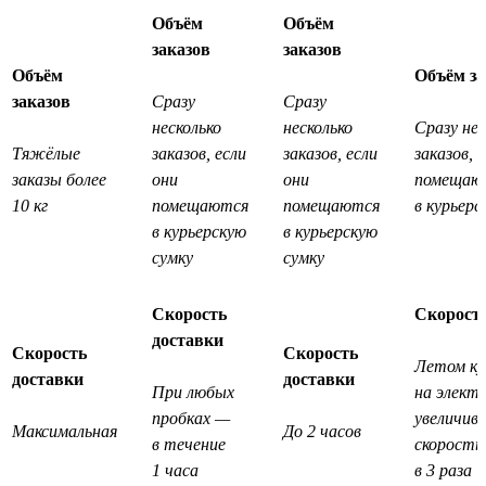
Объём
Объём
заказов
заказов
Объём
Объём за
заказов
Сразу
Сразу
несколько
несколько
Сразу нес
Тяжёлые
заказов, если
заказов, если
заказов, 
заказы более
они
они
помещаю
10 кг
помещаются
помещаются
в курьерс
в курьерскую
в курьерскую
сумку
сумку
Скорость
Скорость
доставки
Скорость
Скорость
Летом ку
доставки
доставки
При любых
на элект
пробках —
увеличив
Максимальная
До 2 часов
в течение
скорость
1 часа
в 3 раза