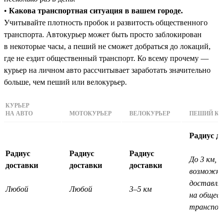
•
Какова транспортная ситуация в вашем городе.
Учитывайте плотность пробок и развитость общественного
транспорта. Автокурьер может быть просто заблокирован
в некоторые часы, а пеший не сможет добраться до локаций,
где не ездит общественный транспорт. Ко всему прочему —
курьер на личном авто рассчитывает заработать значительно
больше, чем пеший или велокурьер.
КУРЬЕР
НА АВТО
МОТОКУРЬЕР
ВЕЛОКУРЬЕР
ПЕШИЙ КУ
Радиус д
Радиус
Радиус
Радиус
До 3 км, 
доставки
доставки
доставки
возможн
доставл
Любой
Любой
3–5 км
на общес
транспо