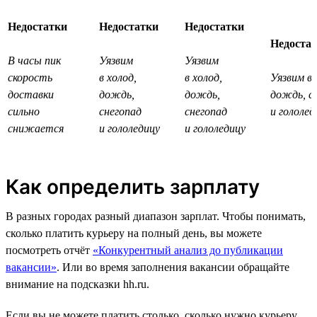
Недостатки
Недостатки
Недостатки
Недоста
В часы пик
Уязвим
Уязвим
скорость
в холод,
в холод,
Уязвим в 
доставки
дождь,
дождь,
дождь, с
сильно
снегопад
снегопад
и гололед
снижается
и гололедицу
и гололедицу
Как определить зарплату
В разных городах разный диапазон зарплат. Чтобы понимать,
сколько платить курьеру на полный день, вы можете
посмотреть отчёт
«Конкурентный анализ до публикации
вакансии»
. Или во время заполнения вакансии обращайте
внимание на подсказки hh.ru.
Если вы не можете платить столько, сколько нужно курьеру