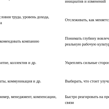
инициатив и изменений
ловия труда, уровень дохода,
Отслеживать, как меняет
та
Понимать глубину вовлечё
рекомендовать компанию
реальную рабочую культу
витие, коллектив и др.
Укреплять сильные сторон
аты, коммуникация и др.
Выбирать, что стоит улуч
ример, менеджмент, компенсации,
Быстро реагировать на п
связи