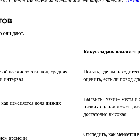
ики Dream Job будем на бесплатном вебинаре 2 октября.
Не пр
тов
 они дают.
Какую задачу помогает 
 общее число отзывов, средняя
Понять, где вы находитес
ми интервал
оценить, есть ли повод дл
Выявить «узкие» места и 
, как изменяется доля низких
низких оценок может указ
достаточно высокая
Отследить, как меняется 
нием времени