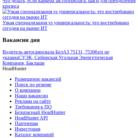
Что делать, если карьера застопорилась: шаги для преодоления
кризиса
Узкая специализация vs универсальность: что востребовано
сегодня на рынке ИТ
Вакансии дня
Водитель автосамосвала БелАЗ 75131, 75306
з/п не
указана
СУЭК, Сибирская Угольная Энергетическая
Компания, Баклаши
HeadHunter
Размещение вакансий
Поиск по резюме
О компании
Наши вакансии
Реклама на сайте
Требования к ПО
Безопасный HeadHunter
HeadHunter API
Партнерам
Инвесторам
Каталог компаний