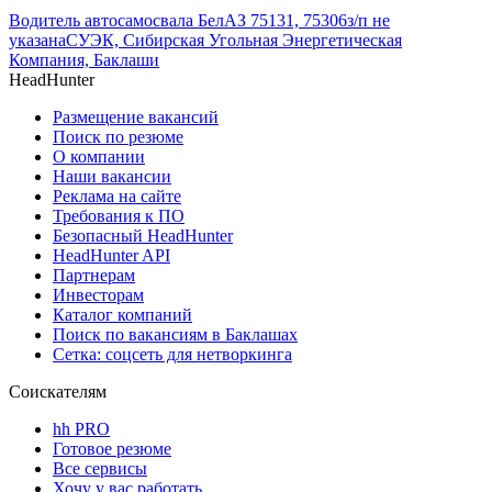
Водитель автосамосвала БелАЗ 75131, 75306
з/п не
указана
СУЭК, Сибирская Угольная Энергетическая
Компания, Баклаши
HeadHunter
Размещение вакансий
Поиск по резюме
О компании
Наши вакансии
Реклама на сайте
Требования к ПО
Безопасный HeadHunter
HeadHunter API
Партнерам
Инвесторам
Каталог компаний
Поиск по вакансиям в Баклашах
Сетка: соцсеть для нетворкинга
Соискателям
hh PRO
Готовое резюме
Все сервисы
Хочу у вас работать