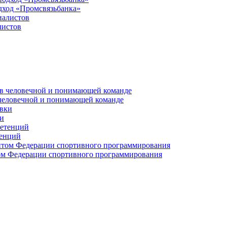
дход «Промсвязьбанка»
листов
 человечной и понимающей команде
и
тенций
м Федерации спортивного программирования