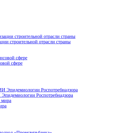
ации строительной отрасли страны
совой сфере
 Эпидемиологии Роспотребнадзора
ира