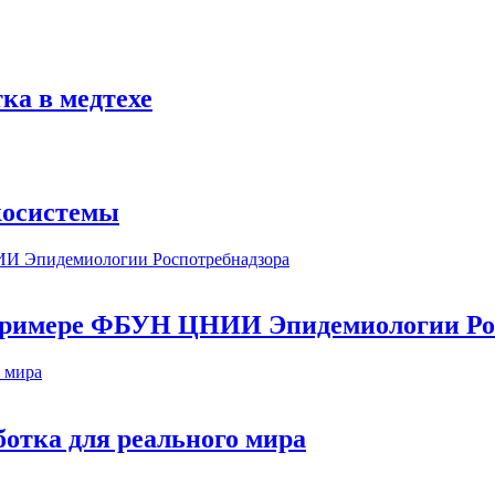
ка в медтехе
косистемы
а примере ФБУН ЦНИИ Эпидемиологии Ро
ботка для реального мира