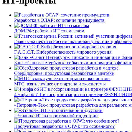
ИТ-проекты
Разработка в ЭЛАР: сочетание преимуществ
ДОМ.РФ: работа в ИТ со смыслом
Главгосэкспертиза России: активный участник цифровиз
F.A.C.C.T. Кибербезопасность мирового уровня
Банк «Санкт-Петербург»: гибкость и инновации в финан
СберЗдоровье: продуктовая разработка в медтехе
МТС: взять лучшее от стартапа и экосистемы
4 мифа об ИТ в госорганизации на примере ФБУН ЦНИИ
«Петрович-Тех»: продуктовая разработка для реального м
«Эталон»: ИТ в строительной индустрии
Продуктовая разработка в QIWI: что особенного?