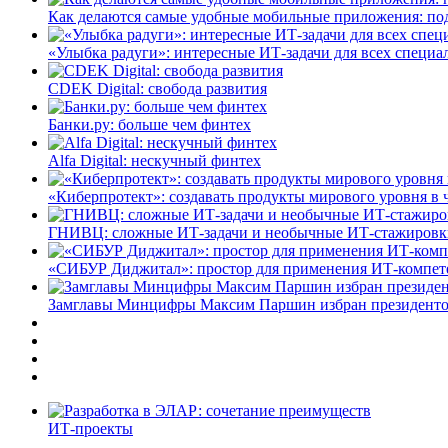
Как делаются самые удобные мобильные приложения: по
«Улыбка радуги»: интересные ИТ-задачи для всех специа
CDEK Digital: свобода развития
Банки.ру: больше чем финтех
Alfa Digital: нескучный финтех
«Киберпротект»: создавать продукты мирового уровня в
ГНИВЦ: сложные ИТ‑задачи и необычные ИТ‑стажировк
«СИБУР Диджитал»: простор для применения ИТ-компе
Замглавы Минцифры Максим Паршин избран президенто
ИТ-проекты