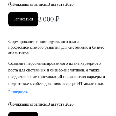
выбрать направление (СА/БА), требования рынка, как
Ближайшая запись
13 августа 2026
строить карьеру в продукте/проекте/корпорации и какие
3 000
₽
есть траектории развития
Записаться
Кому могу помочь:
• Системным аналитикам (всех уровней: junior, middle,
Формирование индивидуального плана
senior, lead)
профессионального развития для системных и бизнес-
• Бизнес‑аналитикам (в том числе тем, кто хочет усилить
аналитиков
техчасть или перейти в системный анализ)
Создание персонализированного плана карьерного
• Senior/lead‑уровню: позиционирование, подготовка к
роста для системных и бизнес-аналитиков, а также
сложным интервью, переход в управление, расширение
предоставление консультаций по развитию карьеры и
зоны ответственности
подготовке к собеседованиям в сфере ИТ-аналитики.
• Начинающим и переходящим из смежных ролей
(например, техническим писателям и др.) - если ваша цель
Развернуть
связана с аналитикой и нужен понятный маршрут и
Ближайшая запись
13 августа 2026
понимание требований рынка