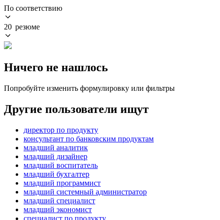
По соответствию
20 резюме
Ничего не нашлось
Попробуйте изменить формулировку или фильтры
Другие пользователи ищут
директор по продукту
консультант по банковским продуктам
младший аналитик
младший дизайнер
младший воспитатель
младший бухгалтер
младший программист
младший системный администратор
младший специалист
младший экономист
специалист по продукту