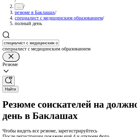
/
/
...
резюме в Баклашах
/
специалист с медицинским образованием
/
полный день
специалист с медицинским образованием
Резюме
Найти
Резюме соискателей на должн
день в Баклашах
Чтобы видеть все резюме, зарегистрируйтесь
После регистрации покажем ещё 4 и откроем фото