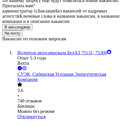
По вашему запросу ещё будут появляться новые вакансии.
Присылать вам?
администратор 1с
Баклаши
Без вакансий от кадровых
агентств
Ключевые слова в названии вакансии, в названии
компании и в описании вакансии
В мессенджер
На почту
Вакансии по похожим запросам
Водитель автосамосвала БелАЗ 75131, 75306
Опыт 1-3 года
Вахта
СУЭК, Сибирская Угольная Энергетическая
Компания
3.6
•
749
отзывов
Баклаши
Можно без резюме
Откликнуться