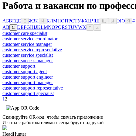
Работа и вакансии по профес
А
Б
В
Г
Д
Е
Ж
З
И
К
Л
М
Н
О
П
Р
С
Т
У
Ф
Х
Ц
Ч
Ш
Э
Ю
#
Ё
Й
Щ
Ы
Я
A
B
D
E
F
G
H
I
J
K
L
M
N
O
P
Q
R
S
T
U
V
W
X
C
Y
Z
customer care specialist
customer service coordinator
customer service manager
customer service representative
customer service specialist
customer success manager
customer support
customer support agent
customer support engineer
customer support manager
customer support representative
customer support specialist
1
2
Сканируйте QR-код, чтобы скачать приложение
И чаты с работодателями всегда будут под рукой
HeadHunter