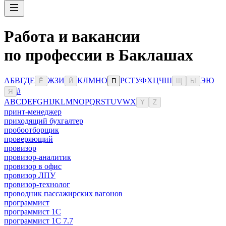
Работа и вакансии
по профессии в Баклашах
А
Б
В
Г
Д
Е
Ж
З
И
К
Л
М
Н
О
Р
С
Т
У
Ф
Х
Ц
Ч
Ш
Э
Ю
Ё
Й
П
Щ
Ы
#
Я
A
B
C
D
E
F
G
H
I
J
K
L
M
N
O
P
Q
R
S
T
U
V
W
X
Y
Z
принт-менеджер
приходящий бухгалтер
пробоотборщик
проверяющий
провизор
провизор-аналитик
провизор в офис
провизор ЛПУ
провизор-технолог
проводник пассажирских вагонов
программист
программист 1C
программист 1C 7.7