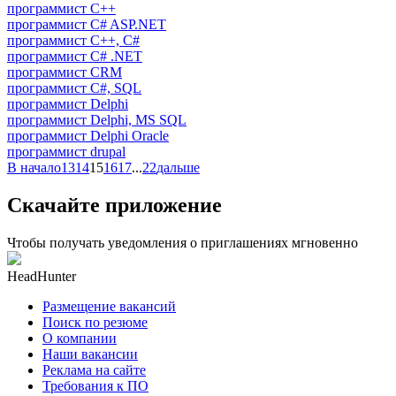
программист C++
программист C# ASP.NET
программист C++, C#
программист C# .NET
программист CRM
программист C#, SQL
программист Delphi
программист Delphi, MS SQL
программист Delphi Oracle
программист drupal
В начало
13
14
15
16
17
...
22
дальше
Скачайте приложение
Чтобы получать уведомления о приглашениях мгновенно
HeadHunter
Размещение вакансий
Поиск по резюме
О компании
Наши вакансии
Реклама на сайте
Требования к ПО