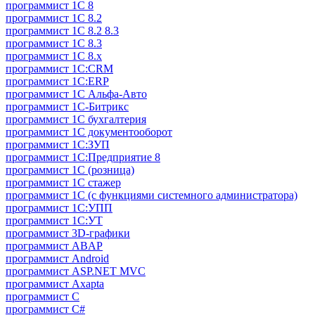
программист 1C 8
программист 1C 8.2
программист 1С 8.2 8.3
программист 1С 8.3
программист 1С 8.х
программист 1С:CRM
программист 1С:ERP
программист 1С Альфа-Авто
программист 1С-Битрикс
программист 1С бухгалтерия
программист 1С документооборот
программист 1С:ЗУП
программист 1С:Предприятие 8
программист 1С (розница)
программист 1С стажер
программист 1С (с функциями системного администратора)
программист 1С:УПП
программист 1С:УТ
программист 3D-графики
программист ABAP
программист Android
программист ASP.NET MVC
программист Axapta
программист C
программист C#