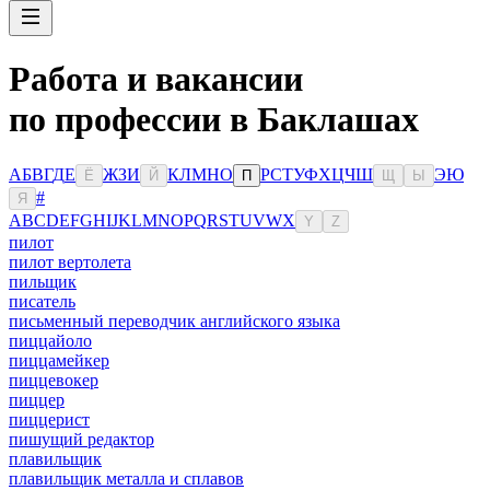
Работа и вакансии
по профессии в Баклашах
А
Б
В
Г
Д
Е
Ж
З
И
К
Л
М
Н
О
Р
С
Т
У
Ф
Х
Ц
Ч
Ш
Э
Ю
Ё
Й
П
Щ
Ы
#
Я
A
B
C
D
E
F
G
H
I
J
K
L
M
N
O
P
Q
R
S
T
U
V
W
X
Y
Z
пилот
пилот вертолета
пильщик
писатель
письменный переводчик английского языка
пиццайоло
пиццамейкер
пиццевокер
пиццер
пиццерист
пишущий редактор
плавильщик
плавильщик металла и сплавов