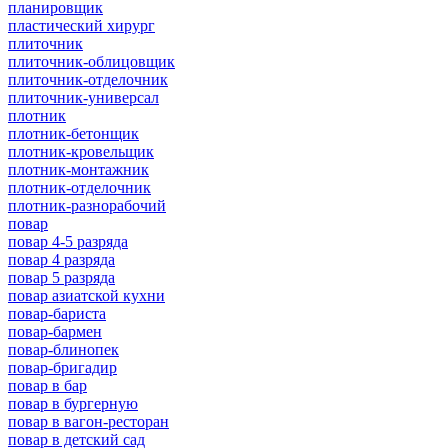
планировщик
пластический хирург
плиточник
плиточник-облицовщик
плиточник-отделочник
плиточник-универсал
плотник
плотник-бетонщик
плотник-кровельщик
плотник-монтажник
плотник-отделочник
плотник-разнорабочий
повар
повар 4-5 разряда
повар 4 разряда
повар 5 разряда
повар азиатской кухни
повар-бариста
повар-бармен
повар-блинопек
повар-бригадир
повар в бар
повар в бургерную
повар в вагон-ресторан
повар в детский сад