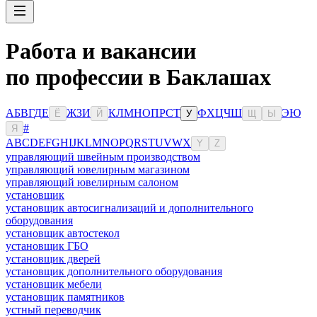
Работа и вакансии
по профессии в Баклашах
А
Б
В
Г
Д
Е
Ж
З
И
К
Л
М
Н
О
П
Р
С
Т
Ф
Х
Ц
Ч
Ш
Э
Ю
Ё
Й
У
Щ
Ы
#
Я
A
B
C
D
E
F
G
H
I
J
K
L
M
N
O
P
Q
R
S
T
U
V
W
X
Y
Z
управляющий швейным производством
управляющий ювелирным магазином
управляющий ювелирным салоном
установщик
установщик автосигнализаций и дополнительного
оборудования
установщик автостекол
установщик ГБО
установщик дверей
установщик дополнительного оборудования
установщик мебели
установщик памятников
устный переводчик