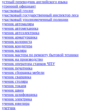
устный переводчик английского языка
утренний официант
участковый геолог
участковый государственный инспектор леса
участковый уполномоченный полиции
ученик автомаляра
ученик автомеханика
ученик автоэлектрика
ученик арматурщика
ученик колориста
ученик кондитера
ученик маляра
ученик мастера по ремонту бытовой техники
ученик на производство
ученик оператора станков ЧПУ
ученик печатника
ученик сборщика мебели
ученик сварщика
ученик столяра
ученик токаря
ученик швеи
ученик шлифовщика
ученик электрика
ученик ювелира
учетчик