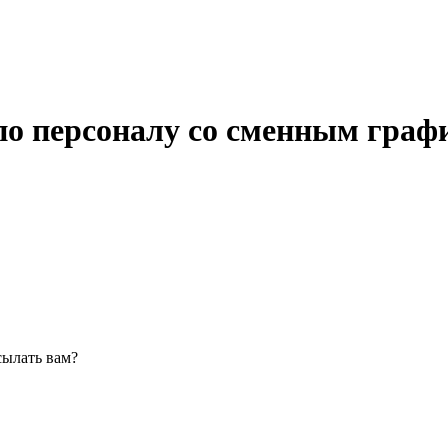
по персоналу со сменным граф
сылать вам?