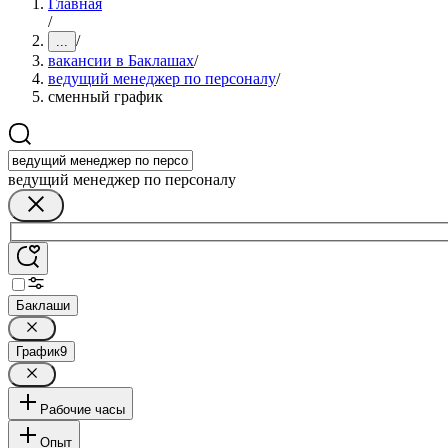
Главная
/
/
...
вакансии в Баклашах
/
ведущий менеджер по персоналу
/
сменный график
ведущий менеджер по персоналу
Баклаши
График
9
Рабочие часы
Опыт